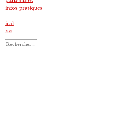
partenaires
infos pratiques
ical
rss
Rechercher :