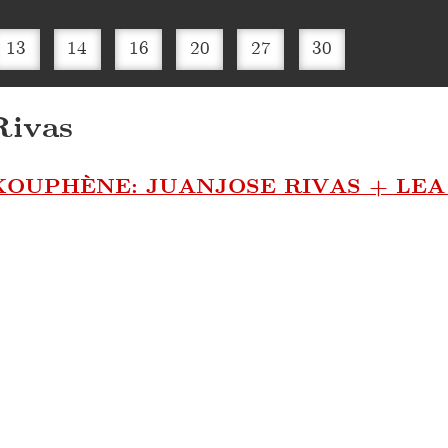
13
14
16
20
27
30
Rivas
KOUPHÈNE: JUANJOSE RIVAS + LE