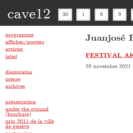
cave12
30
1
6
9
programme
Juanjosé 
affiches/posters
artistes
FESTIVAL A
label
28 novembre 2021
diaporama
presse
archives
présentation
under the ground
(brochure)
prix 2011 de la ville
de genève