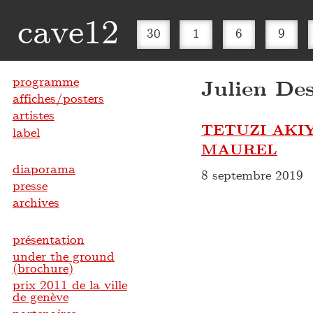
cave12
30
1
6
9
programme
Julien Des
affiches/posters
artistes
TETUZI AKI
label
MAUREL
diaporama
8 septembre 2019
presse
archives
présentation
under the ground
(brochure)
prix 2011 de la ville
de genève