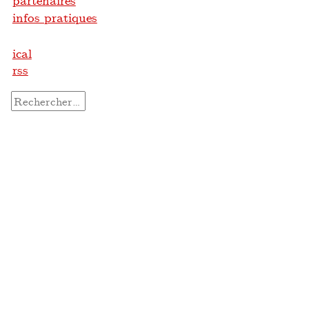
partenaires
infos pratiques
ical
rss
Rechercher :