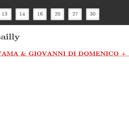
13
14
16
20
27
30
ailly
YAMA & GIOVANNI DI DOMENICO + 