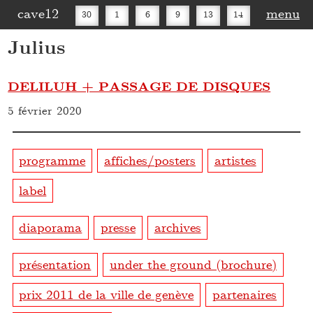
cave12
menu
30
1
6
9
13
14
Julius
16
20
27
30
DELILUH + PASSAGE DE DISQUES
5 février 2020
programme
affiches/posters
artistes
label
diaporama
presse
archives
présentation
under the ground (brochure)
prix 2011 de la ville de genève
partenaires