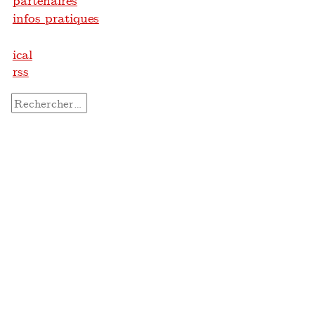
partenaires
infos pratiques
ical
rss
Rechercher :