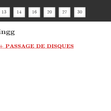
13
14
16
20
27
30
ingg
 PASSAGE DE DISQUES