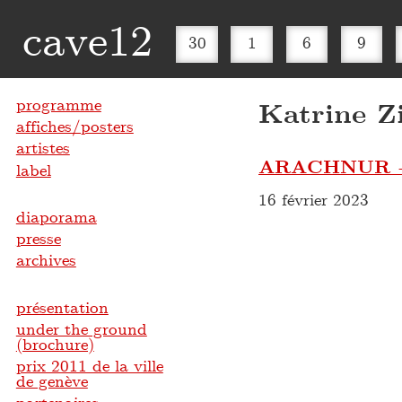
cave12
30
1
6
9
programme
Katrine Z
affiches/posters
artistes
ARACHNUR +
label
16 février 2023
diaporama
presse
archives
présentation
under the ground
(brochure)
prix 2011 de la ville
de genève