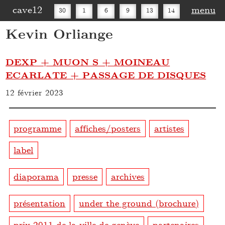
cave12
menu
30
1
6
9
13
14
Kevin Orliange
16
20
27
30
DEXP + MUON S + MOINEAU
ECARLATE + PASSAGE DE DISQUES
12 février 2023
programme
affiches/posters
artistes
label
diaporama
presse
archives
présentation
under the ground (brochure)
prix 2011 de la ville de genève
partenaires