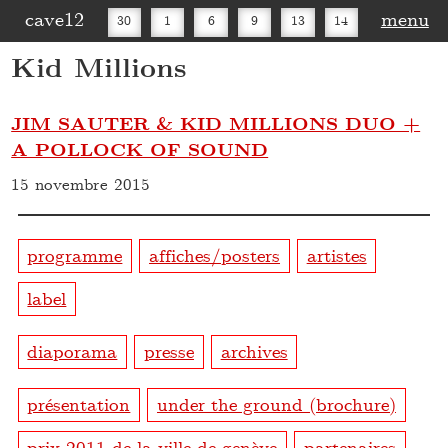
cave12
menu
30
1
6
9
13
14
Kid Millions
16
20
27
30
JIM SAUTER & KID MILLIONS DUO +
A POLLOCK OF SOUND
15 novembre 2015
programme
affiches/posters
artistes
label
diaporama
presse
archives
présentation
under the ground (brochure)
prix 2011 de la ville de genève
partenaires