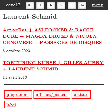
cave12
menu
30
1
6
9
13
14
Laurent Schmid
16
20
27
30
ActiveRat + ASI FÖCKER & RAOUL
DORE + MAGDA DROZD & NICOLA
GENOVESE + PASSAGES DE DISQUES
6 octobre 2023
TORTURING NURSE + GILLES AUBRY
+ LAURENT SCHMID
14 avril 2013
programme
affiches/posters
artistes
label