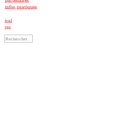
partenaires
infos pratiques
ical
rss
Rechercher :