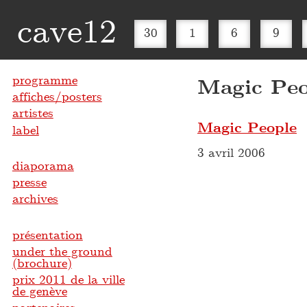
cave12
30
1
6
9
programme
Magic Peo
affiches/posters
artistes
Magic People
label
3 avril 2006
diaporama
presse
archives
présentation
under the ground
(brochure)
prix 2011 de la ville
de genève