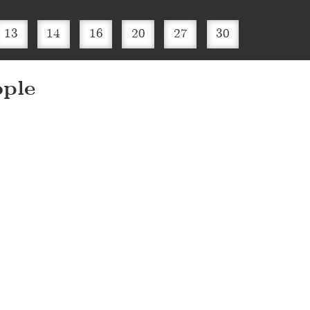
13
14
16
20
27
30
ple