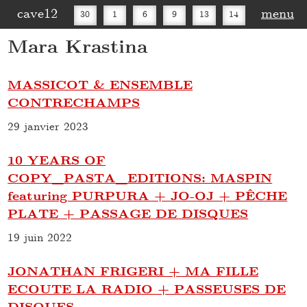
cave12
menu
30
1
6
9
13
14
Mara Krastina
16
20
27
30
MASSICOT & ENSEMBLE
CONTRECHAMPS
29 janvier 2023
10 YEARS OF
COPY_PASTA_EDITIONS: MASPIN
featuring PURPURA + JO-OJ + PÊCHE
PLATE + PASSAGE DE DISQUES
19 juin 2022
JONATHAN FRIGERI + MA FILLE
ECOUTE LA RADIO + PASSEUSES DE
DISQUES