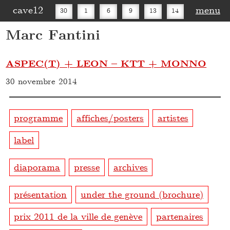
cave12
menu
30
1
6
9
13
14
Marc Fantini
16
20
27
30
ASPEC(T) + LEON – KTT + MONNO
30 novembre 2014
programme
affiches/posters
artistes
label
diaporama
presse
archives
présentation
under the ground (brochure)
prix 2011 de la ville de genève
partenaires