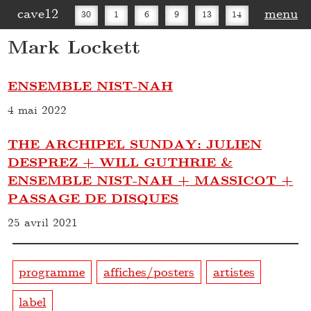
cave12
menu
30
1
6
9
13
14
Mark Lockett
16
20
27
30
ENSEMBLE NIST-NAH
4 mai 2022
THE ARCHIPEL SUNDAY: JULIEN
DESPREZ + WILL GUTHRIE &
ENSEMBLE NIST-NAH + MASSICOT +
PASSAGE DE DISQUES
25 avril 2021
programme
affiches/posters
artistes
label