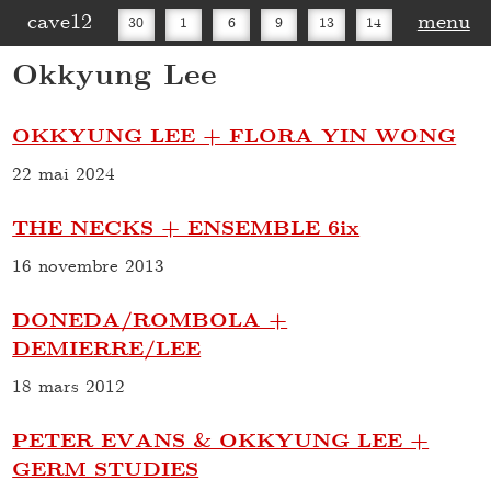
cave12
menu
30
1
6
9
13
14
Okkyung Lee
16
20
27
30
OKKYUNG LEE + FLORA YIN WONG
22 mai 2024
THE NECKS + ENSEMBLE 6ix
16 novembre 2013
DONEDA/ROMBOLA +
DEMIERRE/LEE
18 mars 2012
PETER EVANS & OKKYUNG LEE +
GERM STUDIES