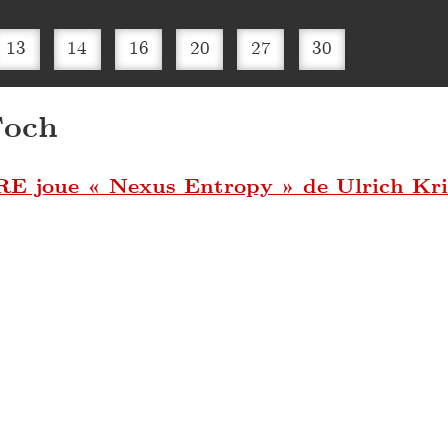
13
14
16
20
27
30
Foch
joue « Nexus Entropy » de Ulrich Kri