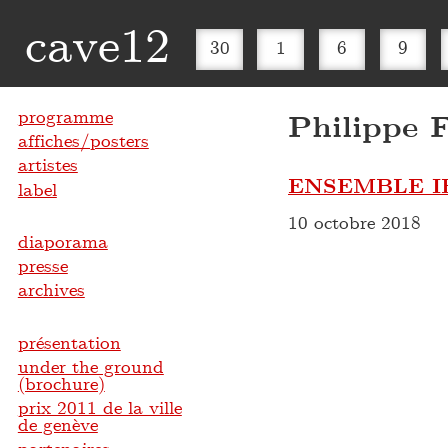
cave12
30
1
6
9
programme
Philippe 
affiches/posters
artistes
ENSEMBLE IRE 
label
10 octobre 2018
diaporama
presse
archives
présentation
under the ground
(brochure)
prix 2011 de la ville
de genève