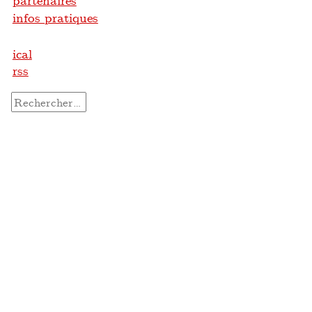
partenaires
infos pratiques
ical
rss
Rechercher :