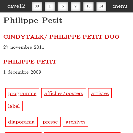
cave12
menu
30
1
6
9
13
14
Philippe Petit
16
20
27
30
CINDYTALK/ PHILIPPE PETIT DUO
27 novembre 2011
PHILIPPE PETIT
1 décembre 2009
programme
affiches/posters
artistes
label
diaporama
presse
archives