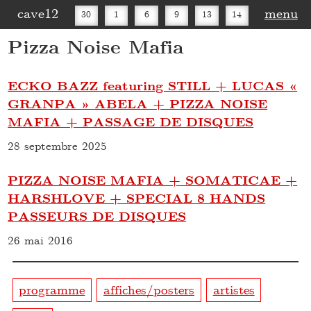
cave12
menu
30
1
6
9
13
14
Pizza Noise Mafia
16
20
27
30
ECKO BAZZ featuring STILL + LUCAS «
GRANPA » ABELA + PIZZA NOISE
MAFIA + PASSAGE DE DISQUES
28 septembre 2025
PIZZA NOISE MAFIA + SOMATICAE +
HARSHLOVE + SPECIAL 8 HANDS
PASSEURS DE DISQUES
26 mai 2016
programme
affiches/posters
artistes