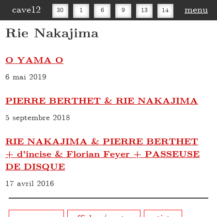
cave12
menu
30
1
6
9
13
14
Rie Nakajima
16
20
27
30
O YAMA O
6 mai 2019
PIERRE BERTHET & RIE NAKAJIMA
5 septembre 2018
RIE NAKAJIMA & PIERRE BERTHET
+ d’incise & Florian Feyer + PASSEUSE
DE DISQUE
17 avril 2016