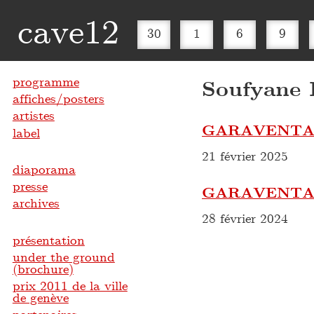
cave12
30
1
6
9
programme
Soufyane
affiches/posters
artistes
GARAVENTA 
label
21 février 2025
diaporama
presse
GARAVENTA 
archives
28 février 2024
présentation
under the ground
(brochure)
prix 2011 de la ville
de genève