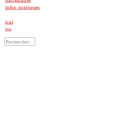
partenaires
infos pratiques
ical
rss
Rechercher :