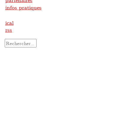
partenaires
infos pratiques
ical
rss
Rechercher :