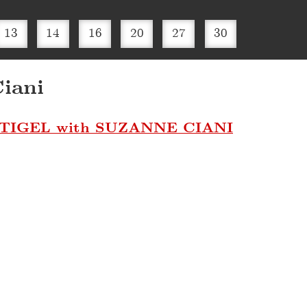
13
14
16
20
27
30
iani
TIGEL with SUZANNE CIANI