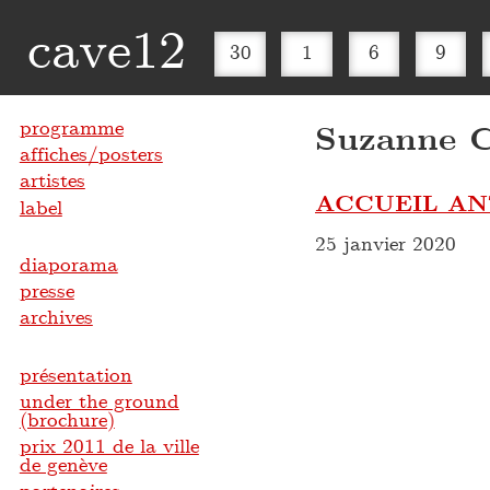
cave12
30
1
6
9
programme
Suzanne C
affiches/posters
artistes
ACCUEIL AN
label
25 janvier 2020
diaporama
presse
archives
présentation
under the ground
(brochure)
prix 2011 de la ville
de genève