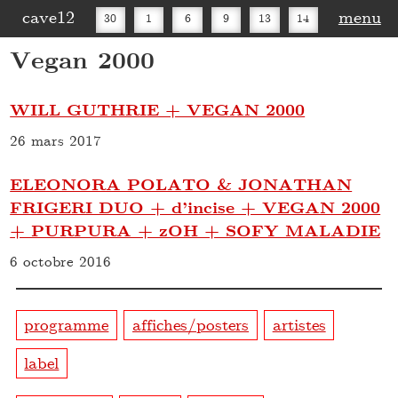
cave12
menu
30
1
6
9
13
14
Vegan 2000
16
20
27
30
WILL GUTHRIE + VEGAN 2000
26 mars 2017
ELEONORA POLATO & JONATHAN
FRIGERI DUO + d’incise + VEGAN 2000
+ PURPURA + zOH + SOFY MALADIE
6 octobre 2016
programme
affiches/posters
artistes
label