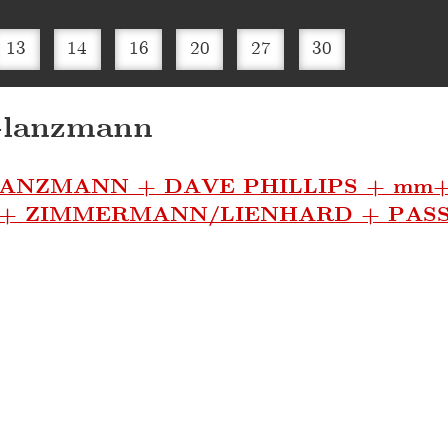
13
14
16
20
27
30
Glanzmann
ANZMANN + DAVE PHILLIPS + mm+t
+ ZIMMERMANN/LIENHARD + PASS