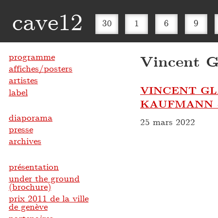
cave12
30
1
6
9
programme
Vincent 
affiches/posters
artistes
VINCENT GL
label
KAUFMANN 
diaporama
25 mars 2022
presse
archives
présentation
under the ground
(brochure)
prix 2011 de la ville
de genève