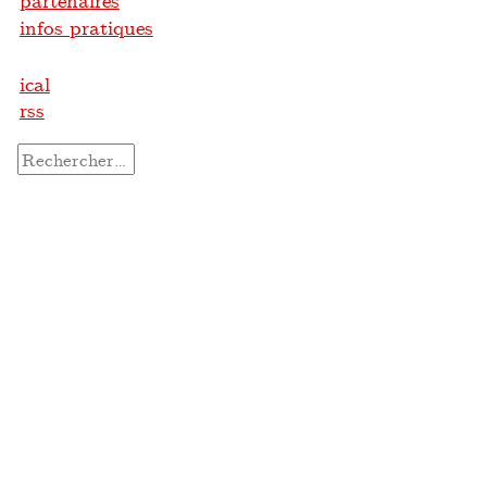
partenaires
infos pratiques
ical
rss
Rechercher :