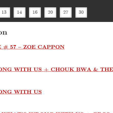
13
14
16
20
27
30
on
 # 57 – ZOE CAPPON
NG WITH US + CHOUK BWA & THE 
ONG WITH US