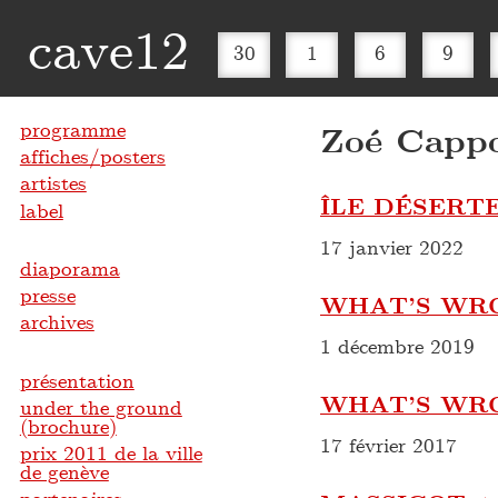
cave12
30
1
6
9
programme
Zoé Capp
affiches/posters
artistes
ÎLE DÉSERTE
label
17 janvier 2022
diaporama
presse
WHAT’S WRO
archives
1 décembre 2019
présentation
WHAT’S WR
under the ground
(brochure)
17 février 2017
prix 2011 de la ville
de genève