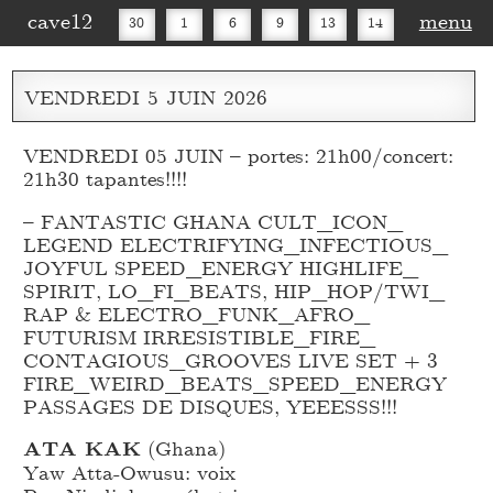
cave12
menu
30
1
6
9
13
14
16
20
27
30
VENDREDI
5
JUIN
2026
VENDREDI 05 JUIN – portes: 21h00/concert:
21h30 tapantes!!!!
– FANTASTIC GHANA CULT_
ICON_
LEGEND ELECTRIFYING_
INFECTIOUS_
JOYFUL SPEED_
ENERGY HIGHLIFE_
SPIRIT, LO_
FI_
BEATS, HIP_
HOP/TWI_
RAP & ELECTRO_
FUNK_
AFRO_
FUTURISM IRRESISTIBLE_
FIRE_
CONTAGIOUS_
GROOVES LIVE SET + 3
FIRE_
WEIRD_
BEATS_
SPEED_
ENERGY
PASSAGES DE DISQUES, YEEESSS!!!
ATA KAK
(Ghana)
Yaw Atta-Owusu: voix