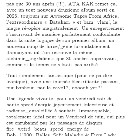
pas que 30 ans après (!!!), ATA KAK remet ça,
avec un tout nouveau deuxième album sorti en
2025, toujours sur Awesome Tapes From Africa,
l’extraordinaire « Batakari » et bam_vlam!, la
magie ré-opère magistralement. Un enregistrement
s’inscrivant de manière parfaitement confondante
dans la suite logique de son premier album, un
nouveau coup de force/génie formidablement
flamboyant où l’on retrouve la même
alchimie_ingrédients que 30 années auparavant,
comme si le temps ne s’était pas arrêté.
Tout simplement fantastique (pour ne pa dire
iconique), avec une tournée électrifiante passant,
pur bonheur, par la cave12, oooooh yes!!!
Une légende vivante, pour un vendredi soir de
haute-speed-énergie joyeusement infectieuse et
radieuse_ensoleillée à souhait. Immanquable,
totalement idéal pour un Vendredi de juin, qui plus
est enrubanné par les passages de disques
fire_weird_beats_speed_energy de
Bob_1’000_Balles, Sofy Maladie & Fuxy Lady,