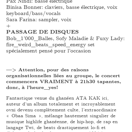
Pax Nindi: basse électrique
Binisa Bonner: claviers, basse électrique, voix
keyboard/bass/vocals
Sara Farina: sampler, voix
+
PASSAGE DE DISQUES
Bob_
1’000_
Balles, Sofy Maladie & Fuxy Lady:
fire_
weird_
beats_
speed_
energy set
spécialement pensé pour l’occasion
—> Attention, pour des raisons
organisationnelles liées au groupe, le concert
commencera VRAIMENT à 21h30 tapantes,
donc, à l’heure_yes!
Fantastique venue du ghanéen ATA KAK ici,
auteur d’un album totalement et incroyablement
ovni devenu complètement culte, l’extraordinaire
« Obaa Sima », mélange hautement singulier de
musique highlife ghanéenne, de hip-hop, de rap en
langage Twi, de beats drastiquement lo-fi et