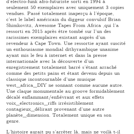
d’electro-funk afro-futuriste sorti en 1994 à
seulement 50 exemplaires avec uniquement 3 copies
vendues. Passé totalement inaperçu à l’époque,
c’est le label américain du diggeur convulsif Brian
Shimkovitz, Awesome Tapes From Africa ,qui l’a
ressorti en 2015 après être tombé sur l’un des
rarissimes exemplaires existant auprès d’un
revendeur à Cape Town. Une ressortie ayant suscité
un enthousiasme mondial dithyrambique unanime
ayant mis le feu à internet et dans la presse
internationale avec la découverte d’un
enregistrement totalement barré s’étant arraché
comme des petits pains et étant devenu depuis un
classique incontournable d’une musique
west_africa_DIY ne sonnant comme aucune autre.
Une claque monumentale au groove formidablement
décalé enflammant/enfiévrant et aux effets
voix_electronics_riffs irrésistiblement
contagieux_délirant provenant d’une autre
planète_dimension. Totalement unique en son
genre.
L’histoire aurait pu s’arrêter là, mais ne voilà t-il