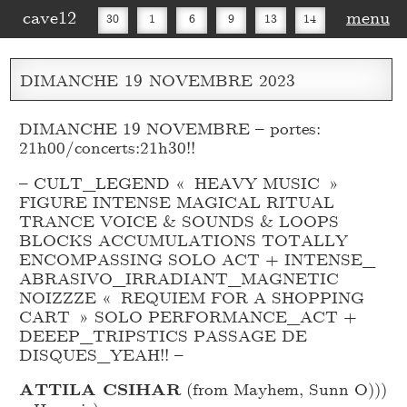
cave12
menu
30
1
6
9
13
14
16
20
27
30
DIMANCHE
19
NOVEMBRE
2023
DIMANCHE 19 NOVEMBRE – portes:
21h00/concerts:21h30!!
– CULT_
LEGEND « HEAVY MUSIC »
FIGURE INTENSE MAGICAL RITUAL
TRANCE VOICE & SOUNDS & LOOPS
BLOCKS ACCUMULATIONS TOTALLY
ENCOMPASSING SOLO ACT + INTENSE_
ABRASIVO_
IRRADIANT_
MAGNETIC
NOIZZZE « REQUIEM FOR A SHOPPING
CART » SOLO PERFORMANCE_
ACT +
DEEEP_
TRIPSTICS PASSAGE DE
DISQUES_
YEAH!! –
ATTILA CSIHAR
(from Mayhem, Sunn O)))