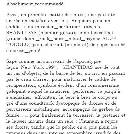
Absolument recommandé.
Avec, en première partie de soirée, une parfaite
entrée en matière avec le « Requiem pour un
caddie » du musicien_performer français
SHANTIDAS (membre-guitariste de l’excellent
groupe doom_rock_noise_métal_psyché ALUK
TODOLO) pour charriot (en métal) de supermarché
sonorisé_yeah!
Sapé comme un survivant de l’apocalypse
façon New York 1997, SHANTIDAS use de tout
un tas d’objets, de la barre de fer au cric en passant
par le cran d’arrêt, pour maltraiter le caddie de
récupération, symbole évident d’un consumérisme
galopant auquel le musicien_performer va jusqu’à
s’enchaîner, affrontant la bête à bras le corps au
gré d’une soundtrack dystopique de drones et de
percussions métalliques, accompagné de gerbes de
fumée… … pour finalement la terrasser, la piétiner et
la laisser mourir dans un râle : l’humain a repris
ses droits, tandis que le public en a pris plein les
tympans dans une intense atmosphère irradiée des