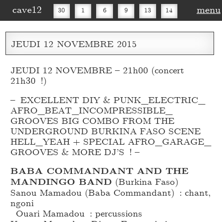
cave12
menu
30
1
6
9
13
14
16
20
27
30
JEUDI
12
NOVEMBRE
2015
JEUDI 12 NOVEMBRE – 21h00 (concert
21h30 !)
– EXCELLENT DIY & PUNK_
ELECTRIC_
AFRO_
BEAT_
INCOMPRESSIBLE_
GROOVES BIG COMBO FROM THE
UNDERGROUND BURKINA FASO SCENE
HELL_
YEAH + SPECIAL AFRO_
GARAGE_
GROOVES & MORE DJ’S ! –
BABA COMMANDANT AND THE
MANDINGO BAND
(Burkina Faso)
Sanou Mamadou (Baba Commandant) : chant,
ngoni
Ouari Mamadou : percussions