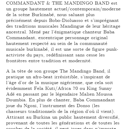
COMMANDANT & THE MANDINGO BAND est
un groupe hautement actuel/contemporain/moderne
de la scène Burkinabé, nous saluant plus
précisément depuis Bobo-Dioluasso et s’imprégnant
des traditions musicales Mandingue de leur héritage
ancestral. Mené par l’énigmatique chanteur Baba
Commandant, excentrique personnage original
hautement respecté au sein de la communauté
musicale burkinabé, il est une sorte de figure punk-
activiste du pays, redéfinissant sans cesse les
frontières entre tradition et modernité.
A la tête de son groupe The Mandingo Band, il
pratique un afro-beat irrésistible, s’inspirant de
l’âge d’or de la musique nigérienne, que cela soit
évidemment Fela Kuti/Africa 70 ou King Sunny
Adé en passant par le légendaire Malien Moussa
Doumbia. En plus de chanter, Baba Commandant
joue du Ngoni, l’instrument des Donso (les
chasseurs traditionnels de la région d’où il vient).
Attirant au Burkina un public hautement diversifié,
provenant de toutes les générations et de toutes les
couches de la société, il peut jouer dans n’importe