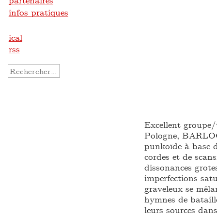
partenaires
infos pratiques
ical
rss
Rechercher :
Excellent groupe/
Pologne, BARLOG d
punkoïde à base de
cordes et de scan
dissonances grote
imperfections satu
graveleux se mêla
hymnes de bataill
leurs sources dans