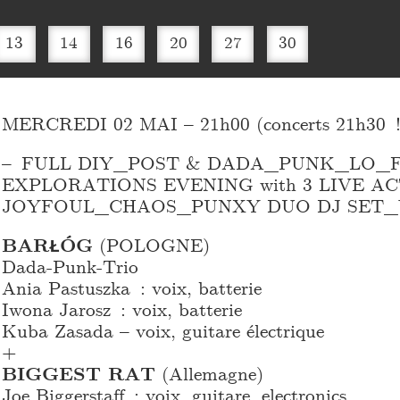
13
14
16
20
27
30
MERCREDI 02 MAI – 21h00 (concerts 21h30 !!
– FULL DIY_
POST & DADA_
PUNK_
LO_
F
EXPLORATIONS EVENING with 3 LIVE AC
JOYFOUL_
CHAOS_
PUNXY DUO DJ SET_
BARŁÓG
(POLOGNE)
Dada-Punk-Trio
Ania Pastuszka : voix, batterie
Iwona Jarosz : voix, batterie
Kuba Zasada – voix, guitare électrique
+
BIGGEST RAT
(Allemagne)
Joe Biggerstaff : voix, guitare, electronics