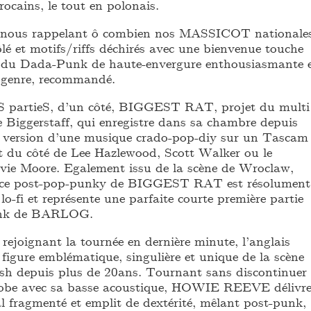
ocains, le tout en polonais.
e nous rappelant ô combien nos MASSICOT nationales
lé et motifs/riffs déchirés avec une bienvenue touche
, du Dada-Punk de haute-envergure enthousiasmante 
e genre, recommandé.
eS partieS, d’un côté, BIGGEST RAT, projet du multi
e Biggerstaff, qui enregistre dans sa chambre depuis
a version d’une musique crado-pop-diy sur un Tascam
nt du côté de Lee Hazlewood, Scott Walker ou le
evie Moore. Egalement issu de la scène de Wroclaw,
hce post-pop-punky de BIGGEST RAT est résolument
lo-fi et représente une parfaite courte première partie
unk de BARLOG.
, rejoignant la tournée en dernière minute, l’anglais
ure emblématique, singulière et unique de la scène
sh depuis plus de 20ans. Tournant sans discontinuer
lobe avec sa basse acoustique, HOWIE REEVE délivr
l fragmenté et emplit de dextérité, mêlant post-punk,