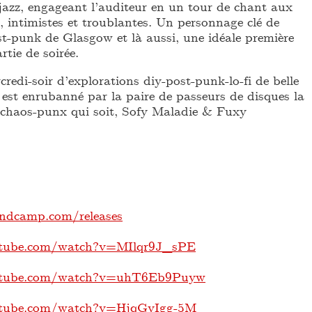
-jazz, engageant l’auditeur en un tour de chant aux
, intimistes et troublantes. Un personnage clé de
t-punk de Glasgow et là aussi, une idéale première
rtie de soirée.
credi-soir d’explorations diy-post-punk-lo-fi de belle
s est enrubanné par la paire de passeurs de disques la
 chaos-punx qui soit, Sofy Maladie & Fuxy
andcamp.com/releases
utube.com/watch?v=MIlqr9J_sPE
utube.com/watch?v=uhT6Eb9Puyw
utube.com/watch?v=HjqGvIgg-5M