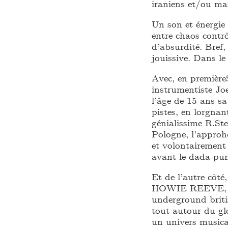
iraniens et/ou mar
Un son et énergi
entre chaos contrô
d’absurdité. Bref
jouissive. Dans l
Avec, en premièr
instrumentiste Jo
l’âge de 15 ans s
pistes, en lorgna
génialissime R.St
Pologne, l’appro
et volontairement 
avant le dada-p
Et de l’autre côté
HOWIE REEVE, fig
underground briti
tout autour du g
un univers musica