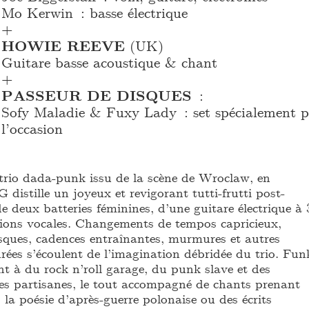
Mo Kerwin : basse électrique
+
HOWIE REEVE
(UK)
Guitare basse acoustique & chant
+
PASSEUR DE DISQUES
:
Sofy Maladie & Fuxy Lady : set spécialement p
l’occasion
trio dada-punk issu de la scène de Wroclaw, en
istille un joyeux et revigorant tutti-frutti post-
 deux batteries féminines, d’une guitare électrique à 
sions vocales. Changements de tempos capricieux,
sques, cadences entraînantes, murmures et autres
rées s’écoulent de l’imagination débridée du trio. Fun
nt à du rock n’roll garage, du punk slave et des
es partisanes, le tout accompagné de chants prenant
 la poésie d’après-guerre polonaise ou des écrits