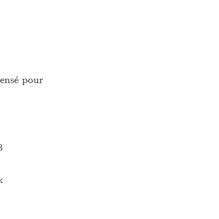
ensé pour
3
k