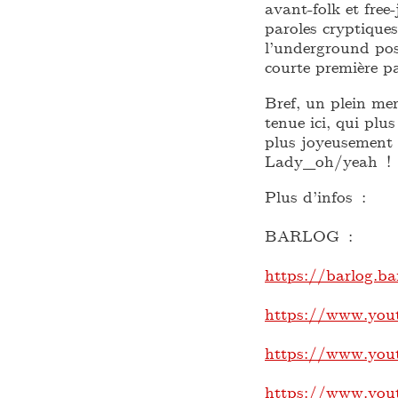
avant-folk et free
paroles cryptiques
l’underground pos
courte première pa
Bref, un plein mer
tenue ici, qui plu
plus joyeusement
Lady_oh/yeah !
Plus d’infos :
BARLOG :
https://barlog.b
https://www.yo
https://www.yo
https://www.yo