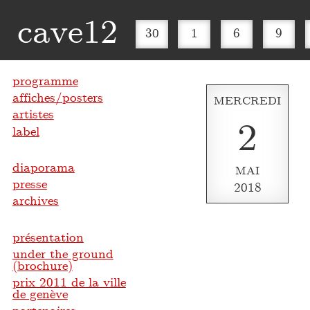
cave12
30
1
6
9
programme
affiches/posters
MERCREDI
artistes
2
label
diaporama
MAI
presse
2018
archives
présentation
under the ground
(brochure)
prix 2011 de la ville
de genève