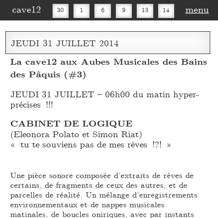
cave12
menu
30
1
6
9
13
14
16
20
27
30
JEUDI
31
JUILLET
2014
La cave12 aux Aubes Musicales des Bains
des Pâquis (#3)
JEUDI 31 JUILLET – 06h00 du matin hyper-
précises !!!
CABINET DE LOGIQUE
(Eleonora Polato et Simon Riat)
« tu te souviens pas de mes rêves !?! »
Une pièce sonore composée d’extraits de rêves de
certains, de fragments de ceux des autres, et de
parcelles de réalité. Un mélange d’enregistrements
environnementaux et de nappes musicales
matinales, de boucles oniriques, avec par instants