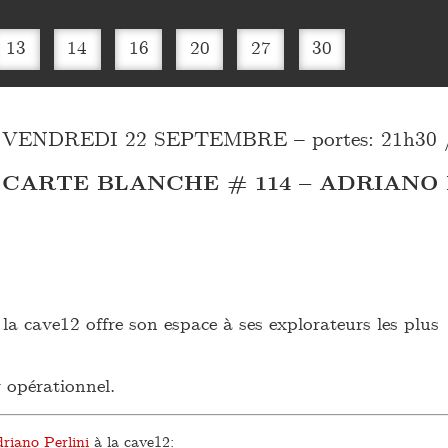
13
14
16
20
27
30
VENDREDI 22 SEPTEMBRE – portes: 21h30 / 
CARTE BLANCHE # 114 – ADRIANO 
la cave12 offre son espace à ses explorateurs les plus
r opérationnel.
riano Perlini
à la cave12: