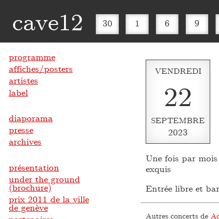
cave12
30
1
6
9
programme
affiches/posters
VENDREDI
artistes
22
label
diaporama
SEPTEMBRE
presse
2023
archives
Une fois par mois 
présentation
exquis
under the ground
(brochure)
Entrée libre et ba
prix 2011 de la ville
de genève
Autres concerts de
Ad