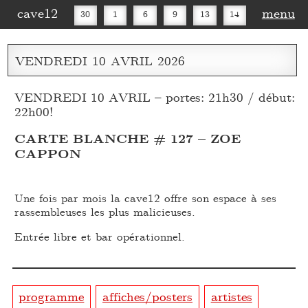
cave12
menu
30
1
6
9
13
14
16
20
27
30
VENDREDI
10
AVRIL
2026
VENDREDI 10 AVRIL – portes: 21h30 / début:
22h00!
CARTE BLANCHE # 127 – ZOE
CAPPON
Une fois par mois la cave12 offre son espace à ses
rassembleuses les plus malicieuses.
Entrée libre et bar opérationnel.
programme
affiches/posters
artistes