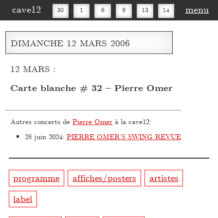
cave12
menu
30
1
6
9
13
14
16
20
27
30
DIMANCHE
12
MARS
2006
12 MARS :
Carte blanche # 32 – Pierre Omer
Autres concerts de
Pierre Omer
à la cave12:
28 juin 2024
:
PIERRE OMER’S SWING REVUE
programme
affiches/posters
artistes
label