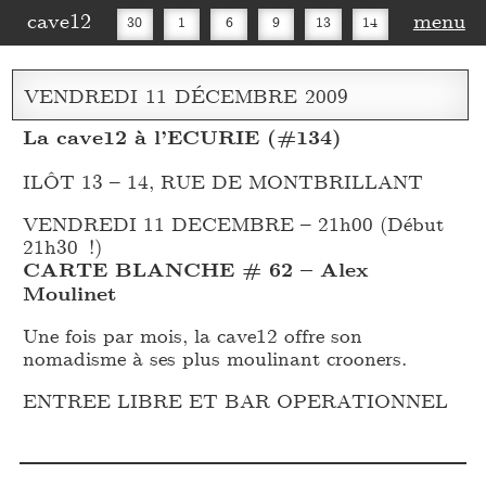
cave12
menu
30
1
6
9
13
14
16
20
27
30
VENDREDI
11
DÉCEMBRE
2009
La cave12 à l’ECURIE (#134)
ILÔT 13 – 14, RUE DE MONTBRILLANT
VENDREDI 11 DECEMBRE – 21h00 (Début
21h30 !)
CARTE BLANCHE # 62 – Alex
Moulinet
Une fois par mois, la cave12 offre son
nomadisme à ses plus moulinant crooners.
ENTREE LIBRE ET BAR OPERATIONNEL