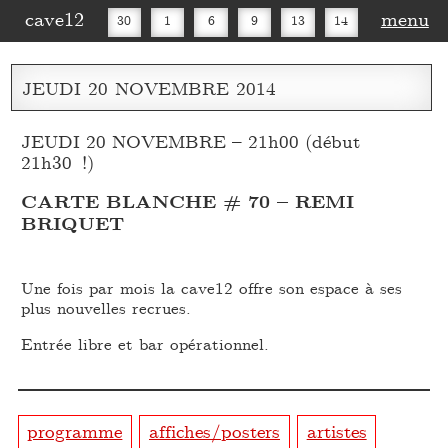
cave12
menu
30
1
6
9
13
14
16
20
27
30
JEUDI
20
NOVEMBRE
2014
JEUDI 20 NOVEMBRE – 21h00 (début
21h30 !)
CARTE BLANCHE # 70 – REMI
BRIQUET
Une fois par mois la cave12 offre son espace à ses
plus nouvelles recrues.
Entrée libre et bar opérationnel.
programme
affiches/posters
artistes