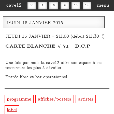
cave12
menu
30
1
6
9
13
14
16
20
27
30
JEUDI
15
JANVIER
2015
JEUDI 15 JANVIER – 21h00 (début 21h30 !)
CARTE BLANCHE # 71 – D.C.P
Une fois par mois la cave12 offre son espace à ses
textureurs les plus à dévoiler.
Entrée libre et bar opérationnel.
programme
affiches/posters
artistes
label