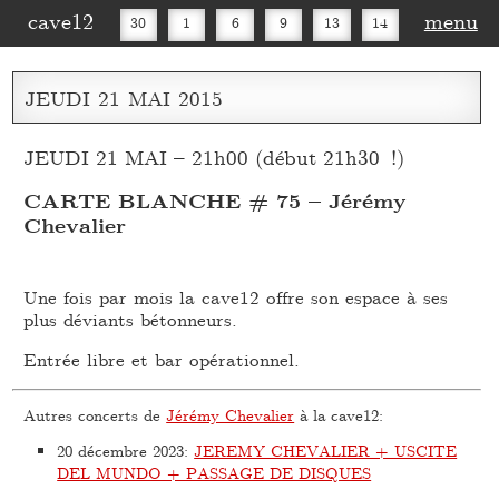
cave12
menu
30
1
6
9
13
14
16
20
27
30
JEUDI
21
MAI
2015
JEUDI 21 MAI – 21h00 (début 21h30 !)
CARTE BLANCHE # 75 – Jérémy
Chevalier
Une fois par mois la cave12 offre son espace à ses
plus déviants bétonneurs.
Entrée libre et bar opérationnel.
Autres concerts de
Jérémy Chevalier
à la cave12:
20 décembre 2023
:
JEREMY CHEVALIER + USCITE
DEL MUNDO + PASSAGE DE DISQUES