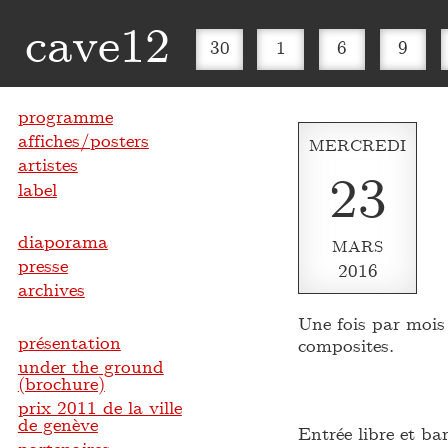
cave12
30
1
6
9
programme
affiches/posters
MERCREDI
artistes
23
label
diaporama
MARS
presse
2016
archives
Une fois par mois 
présentation
composites.
under the ground
(brochure)
prix 2011 de la ville
de genève
Entrée libre et ba