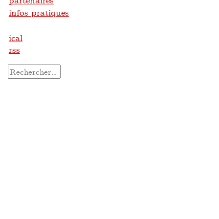
partenaires
infos pratiques
ical
rss
Rechercher :