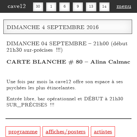
cave12
menu
30
1
6
9
13
14
16
20
27
30
DIMANCHE
4
SEPTEMBRE
2016
DIMANCHE 04 SEPTEMBRE – 21h00 (début
21h30 sur-précises !!!)
CARTE BLANCHE # 80 – Alina Calmac
Une fois par mois la cave12 offre son espace à ses
psychées les plus étincelantes.
Entrée libre, bar opérationnel et DÉBUT à 21h30
SUR_PRÉCISES !!!
programme
affiches/posters
artistes