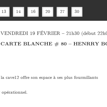
13
14
16
20
27
30
VENDREDI 19 FÉVRIER – 21h30 (début 22h00 
CARTE BLANCHE # 80 – HENRRY 
la cave12 offre son espace à ses plus fourmillants
r opérationnel.