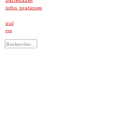
partenaires
infos pratiques
ical
rss
Rechercher :