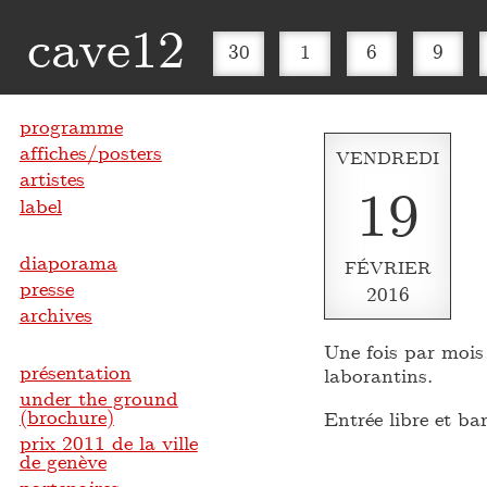
cave12
30
1
6
9
programme
affiches/posters
VENDREDI
artistes
19
label
diaporama
FÉVRIER
presse
2016
archives
Une fois par mois 
présentation
laborantins.
under the ground
(brochure)
Entrée libre et ba
prix 2011 de la ville
de genève