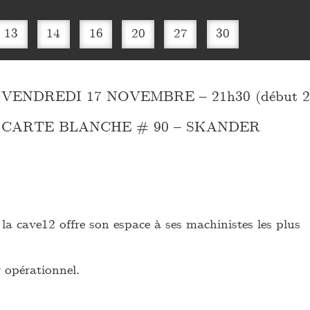
13
14
16
20
27
30
VENDREDI 17 NOVEMBRE – 21h30 (début 22
CARTE BLANCHE # 90 – SKANDER
la cave12 offre son espace à ses machinistes les plus
r opérationnel.