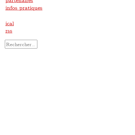
partenaires
infos pratiques
ical
rss
Rechercher :