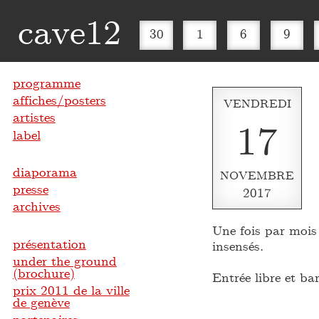
cave12
30
1
6
9
programme
affiches/posters
VENDREDI
artistes
17
label
diaporama
NOVEMBRE
presse
2017
archives
Une fois par mois 
présentation
insensés.
under the ground
(brochure)
Entrée libre et ba
prix 2011 de la ville
de genève