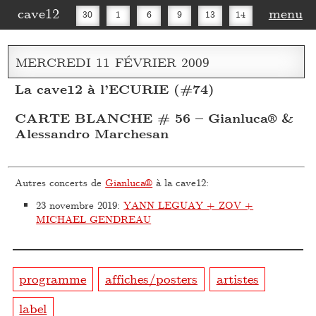
cave12
menu
30
1
6
9
13
14
16
20
27
30
MERCREDI
11
FÉVRIER
2009
La cave12 à l’ECURIE (#74)
CARTE BLANCHE # 56 – Gianluca® &
Alessandro Marchesan
Autres concerts de
Gianluca®
à la cave12:
23 novembre 2019
:
YANN LEGUAY + ZOV +
MICHAEL GENDREAU
programme
affiches/posters
artistes
label