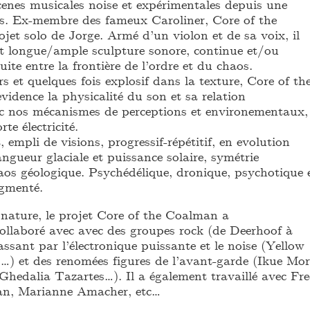
cenes musicales noise et expérimentales depuis une
s. Ex-membre des fameux Caroliner, Core of the
jet solo de Jorge. Armé d’un violon et de sa voix, il
et longue/ample sculpture sonore, continue et/ou
uite entre la frontière de l’ordre et du chaos.
 et quelques fois explosif dans la texture, Core of th
idence la physicalité du son et sa relation
c nos mécanismes de perceptions et environementaux,
rte électricité.
 empli de visions, progressif-répétitif, en evolution
angueur glaciale et puissance solaire, symétrie
aos géologique. Psychédélique, dronique, psychotique 
agmenté.
nature, le projet Core of the Coalman a
ollaboré avec avec des groupes rock (de Deerhoof à
assant par l’électronique puissante et le noise (Yellow
) et des renomées figures de l’avant-garde (Ikue Mor
Ghedalia Tazartes…). Il a également travaillé avec Fr
ran, Marianne Amacher, etc…