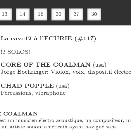
13
14
16
20
27
30
La cave12 à l’ECURIE (#117)
!2 SOLOS!
CORE OF THE COALMAN
(usa)
Jorge Boehringer: Violon, voix, dispositif électr
+
CHAD POPPLE
(usa)
Percussions, vibraphone
E COALMAN
est un musicien electro-acoustique, un compositeur, u
t un artiste sonore américain ayant navigué sans