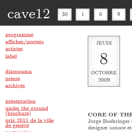
cave12
30
1
6
9
programme
affiches/posters
JEUDI
artistes
8
label
diaporama
OCTOBRE
presse
2009
archives
présentation
under the ground
(brochure)
CORE OF TH
prix 2011 de la ville
Jorge Boehringer 
de genève
designer sonore e