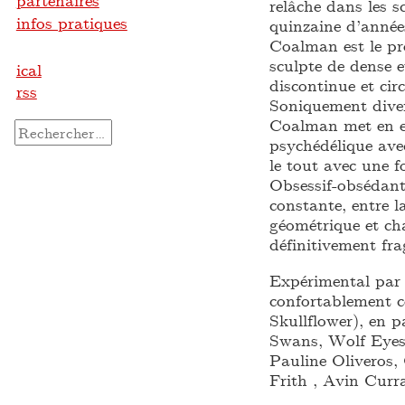
partenaires
relâche dans les s
infos pratiques
quinzaine d’année
Coalman est le pro
sculpte de dense 
ical
discontinue et circ
rss
Soniquement divers
Coalman met en ev
Rechercher :
psychédélique ave
le tout avec une fo
Obsessif-obsédant,
constante, entre l
géométrique et ch
définitivement fr
Expérimental par 
confortablement c
Skullflower), en p
Swans, Wolf Eyes…
Pauline Oliveros, 
Frith , Avin Cur