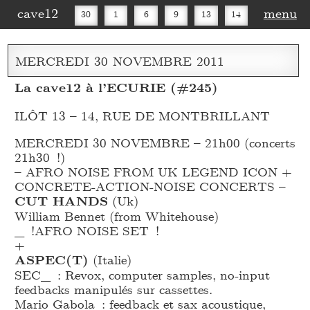
cave12
menu
30
1
6
9
13
14
16
20
27
30
MERCREDI
30
NOVEMBRE
2011
La cave12 à l’ECURIE (#245)
ILÔT 13 – 14, RUE DE MONTBRILLANT
MERCREDI 30 NOVEMBRE – 21h00 (concerts
21h30 !)
– AFRO NOISE FROM UK LEGEND ICON +
CONCRETE-ACTION-NOISE CONCERTS –
CUT HANDS
(Uk)
William Bennet (from Whitehouse)
_
!AFRO NOISE SET !
+
ASPEC(T)
(Italie)
SEC_
: Revox, computer samples, no-input
feedbacks manipulés sur cassettes.
Mario Gabola : feedback et sax acoustique,