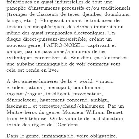
frénétiques ou quasi industrielles de tout une
panoplie d’instruments percussifs et/ou traditionnels
(trompes de chasseurs de têtes, djembes, doundouns,
ksings, etc..). Plongeant-mixant le tout avec des
textures atmosphériques, des drones immersifs ou
même des quasi symphonies électroniques. Un
disque direct-puissant-irrésisitible, créant un
nouveau genre, l’AFRO-NOISE…. captivant et
unique, par un passionné/amoureux de ces
rythmiques percussives-là. Bon dieu, ça s’entend et
une aubaine immanquable de voir comment tout
cela est rendu en live.
A des années-lumières de la « world » music.
Strident, atonal, menaçant, bouillonnant,
rageant/rageur, intelligent, provocateur,
dénonciateur, hautement concerné, ambigu,
fascinant… et terrestre/chaud/chaleureux. Par un
Maître-héros du genre. Monsieur William Bennet
from Whitehouse. Ou la volonté de la dislocation
totale des règles de l’Occident.
Dans le genre, immanquable, voire obligatoire.