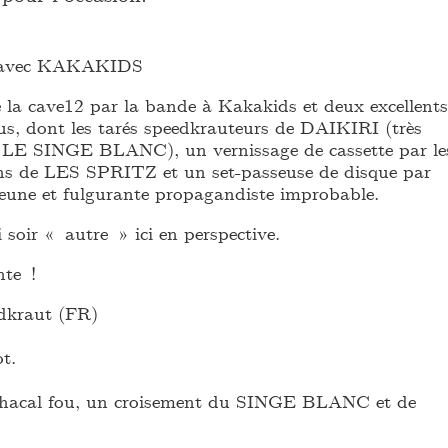
n avec KAKAKIDS
la cave12 par la bande à Kakakids et deux excellents
us, dont les tarés speedkrauteurs de DAIKIRI (très
 LE SINGE BLANC), un vernissage de cassette par le
iens de LES SPRITZ et un set-passeuse de disque par
ne et fulgurante propagandiste improbable.
soir « autre » ici en perspective.
nte !
dkraut (FR)
ot.
 chacal fou, un croisement du SINGE BLANC et de