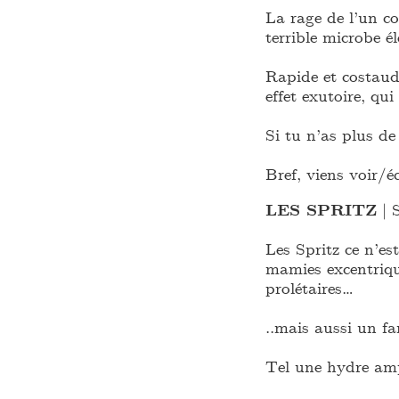
La rage de l’un co
terrible microbe él
Rapide et costaud
effet exutoire, qu
Si tu n’as plus de
Bref, viens voir/
LES SPRITZ
| S
Les Spritz ce n’es
mamies excentriqu
prolétaires…
..mais aussi un f
Tel une hydre amp