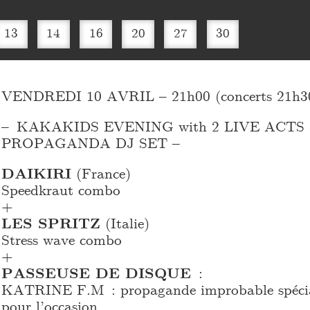
13
14
16
20
27
30
VENDREDI 10 AVRIL – 21h00 (concerts 21h3
– KAKAKIDS EVENING with 2 LIVE ACTS
PROPAGANDA DJ SET –
DAIKIRI
(France)
Speedkraut combo
+
LES SPRITZ
(Italie)
Stress wave combo
+
PASSEUSE DE DISQUE
:
KATRINE F.M : propagande improbable spécia
pour l’occasion.