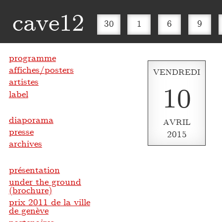
cave12
30
1
6
9
programme
affiches/posters
VENDREDI
artistes
10
label
diaporama
AVRIL
presse
2015
archives
présentation
under the ground
(brochure)
prix 2011 de la ville
de genève