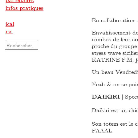
partenaires
infos pratiques
En collaboratio
ical
rss
Envahissement de 
combos de leur cr
Rechercher :
proche du groupe
stress wave sicil
KATRINE F.M, jeu
Un beau Vendredi 
Yeah & on se poi
DAIKIRI
| Spee
Daikiri est un chi
Son totem est le
FAAAL.