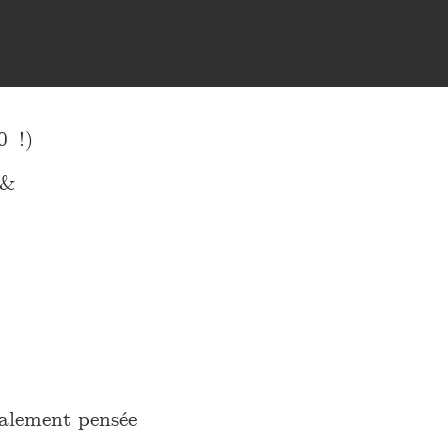
0 !)
 &
lement pensée