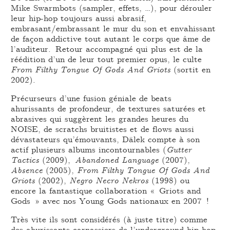
Mike Swarmbots (sampler, effets, …), pour dérouler
leur hip-hop toujours aussi abrasif,
embrasant/embrassant le mur du son et envahissant
de façon addictive tout autant le corps que âme de
l’auditeur. Retour accompagné qui plus est de la
réédition d’un de leur tout premier opus, le culte
From Filthy Tongue Of Gods And Griots
(sortit en
2002).
Précurseurs d’une fusion géniale de beats
ahurissants de profondeur, de textures saturées et
abrasives qui suggèrent les grandes heures du
NOISE, de scratchs bruitistes et de flows aussi
dévastateurs qu’émouvants, Dälek compte à son
actif plusieurs albums incontournables (
Gutter
Tactics
(2009),
Abandoned Language
(2007),
Absence
(2005),
From Filthy Tongue Of Gods And
Griots
(2002),
Negro Necro Nekros
(1998) ou
encore la fantastique collaboration « Griots and
Gods » avec nos Young Gods nationaux en 2007 !
Très vite ils sont considérés (à juste titre) comme
des ahurissants carnassiers de l’underground hip-hop