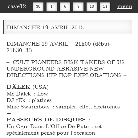
cave12
menu
30
1
6
9
13
14
16
20
27
30
DIMANCHE
19
AVRIL
2015
DIMANCHE 19 AVRIL – 21h00 (début
21h30 !!!)
– CULT PIONEERS RISK TAKERS OF US
UNDERGROUND ABRASIVE NEW
DIRECTIONS HIP-HOP EXPLORATIONS –
DÄLEK
(USA)
Mc Dälek : flow
DJ rEk : platines
Mike Swarmbots : sampler, effet, électronics
+
PASSEURS DE DISQUES
:
Un Ogre Dans L’Office De Pute : set
spécialement pensé pour l’occasion.