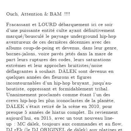
Ouch, Attention & BAM !!!!
Fracassant et LOURD débarquement ici ce soir
d’une puissante entité culte ayant définitivement
marqué/bousculé le paysage underground hip-hop
aventureux de ces dernières décennies avec des
albums coup-de-poing et devenus, dans leur genre,
bornes-jalons, voire pavés jetés dans la mare de
part leurs ruptures des codes, leurs saturations
extrêmes et leur approches bruitistes/noise
déflagrantes à souhait. DÄLEK sont devenus en
quelques années des fleurons et figures
incontournables d’un hip-hop bruyant, jusqu’au-
boutiste, oppressant et formidablement tribal.
Unanimement proclamés comme étant l’un des
crews hip-hop les plus iconoclastes de la planète,
DÄLEK s’était retiré de la scène en 2010, pour
presque 5 années de hiatus complet. Ils reviennent
aujourd’hui, en 2015, avec un tout nouveau line-
up : MC dälek, toujours aux commandes et au flow,
DJ rEk (le DJ ORIGINEL de dälek) aux platines et