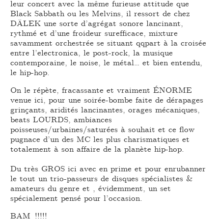
leur concert avec la même furieuse attitude que
Black Sabbath ou les Melvins, il ressort de chez
DÄLEK une sorte d’agrégat sonore lancinant,
rythmé et d’une froideur surefficace, mixture
savamment orchestrée se situant qqpart à la croisée
entre l’electronica, le post-rock, la musique
contemporaine, le noise, le métal… et bien entendu,
le hip-hop.
On le répète, fracassante et vraiment ÉNORME
venue ici, pour une soirée-bombe faite de dérapages
grinçants, aridités lancinantes, orages mécaniques,
beats LOURDS, ambiances
poisseuses/urbaines/saturées à souhait et ce flow
pugnace d’un des MC les plus charismatiques et
totalement à son affaire de la planète hip-hop.
Du très GROS ici avec en prime et pour enrubanner
le tout un trio-passeurs de disques spécialistes &
amateurs du genre et , évidemment, un set
spécialement pensé pour l’occasion.
BAM !!!!!