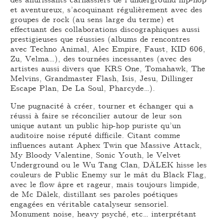
et aventureux, s’acoquinant régulièrement avec des
groupes de rock (au sens large du terme) et
effectuant des collaborations discographiques aussi
prestigieuses que réussies (albums de rencontres
avec Techno Animal, Alec Empire, Faust, KID 606,
Zu, Velma…), des tournées incessantes (avec des
artistes aussi divers que KRS One, Tomahawk, The
Melvins, Grandmaster Flash, Isis, Jesu, Dillinger
Escape Plan, De La Soul, Pharcyde…).
Une pugnacité à créer, tourner et échanger qui a
réussi à faire se réconcilier autour de leur son
unique autant un public hip-hop puriste qu’un
auditoire noise réputé difficile. Citant comme
influences autant Aphex Twin que Massive Attack,
My Bloody Valentine, Sonic Youth, le Velvet
Underground ou le Wu Tang Clan, DÄLEK hisse les
couleurs de Public Enemy sur le mât du Black Flag,
avec le flow âpre et rageur, mais toujours limpide,
de Mc Dälek, distillant ses paroles poétiques
engagées en véritable catalyseur sensoriel.
Monument noise, heavy psyché, etc… interprétant