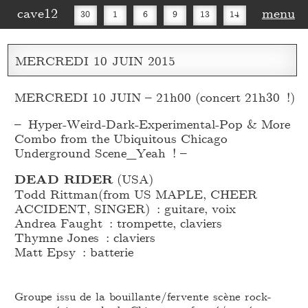
cave12
menu
30
1
6
9
13
14
16
20
27
30
MERCREDI
10
JUIN
2015
MERCREDI 10 JUIN – 21h00 (concert 21h30 !)
– Hyper-Weird-Dark-Experimental-Pop & More
Combo from the Ubiquitous Chicago
Underground Scene_
Yeah ! –
DEAD RIDER
(USA)
Todd Rittman(from US MAPLE, CHEER
ACCIDENT, SINGER) : guitare, voix
Andrea Faught : trompette, claviers
Thymne Jones : claviers
Matt Epsy : batterie
Groupe issu de la bouillante/fervente scène rock-