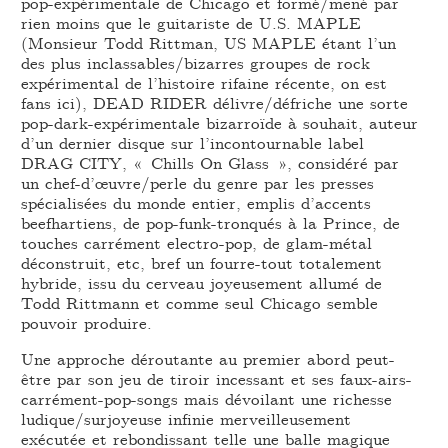
pop-expérimentale de Chicago et formé/mené par
rien moins que le guitariste de U.S. MAPLE
(Monsieur Todd Rittman, US MAPLE étant l’un
des plus inclassables/bizarres groupes de rock
expérimental de l’histoire rifaine récente, on est
fans ici), DEAD RIDER délivre/défriche une sorte
pop-dark-expérimentale bizarroïde à souhait, auteur
d’un dernier disque sur l’incontournable label
DRAG CITY, « Chills On Glass », considéré par
un chef-d’œuvre/perle du genre par les presses
spécialisées du monde entier, emplis d’accents
beefhartiens, de pop-funk-tronqués à la Prince, de
touches carrément electro-pop, de glam-métal
déconstruit, etc, bref un fourre-tout totalement
hybride, issu du cerveau joyeusement allumé de
Todd Rittmann et comme seul Chicago semble
pouvoir produire.
Une approche déroutante au premier abord peut-
être par son jeu de tiroir incessant et ses faux-airs-
carrément-pop-songs mais dévoilant une richesse
ludique/surjoyeuse infinie merveilleusement
exécutée et rebondissant telle une balle magique