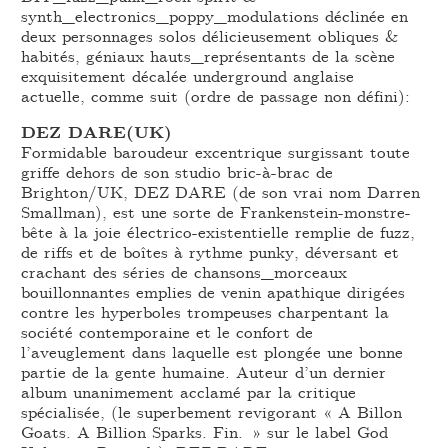
synth_electronics_poppy_modulations déclinée en
deux personnages solos délicieusement obliques &
habités, géniaux hauts_représentants de la scène
exquisitement décalée underground anglaise
actuelle, comme suit (ordre de passage non défini):
DEZ DARE(UK)
Formidable baroudeur excentrique surgissant toute
griffe dehors de son studio bric-à-brac de
Brighton/UK, DEZ DARE (de son vrai nom Darren
Smallman), est une sorte de Frankenstein-monstre-
bête à la joie électrico-existentielle remplie de fuzz,
de riffs et de boîtes à rythme punky, déversant et
crachant des séries de chansons_morceaux
bouillonnantes emplies de venin apathique dirigées
contre les hyperboles trompeuses charpentant la
société contemporaine et le confort de
l’aveuglement dans laquelle est plongée une bonne
partie de la gente humaine. Auteur d’un dernier
album unanimement acclamé par la critique
spécialisée, (le superbement revigorant « A Billon
Goats. A Billion Sparks. Fin. » sur le label God