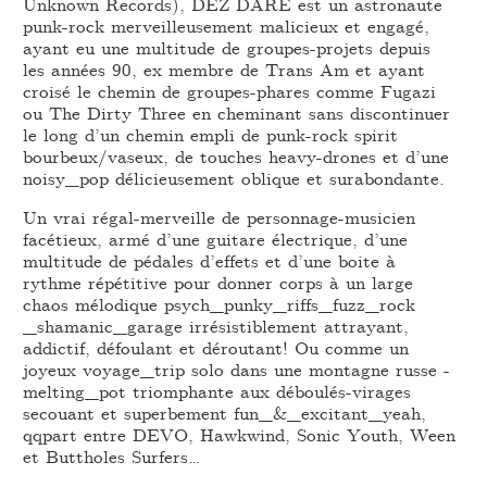
Unknown Records), DEZ DARE est un astronaute
punk-rock merveilleusement malicieux et engagé,
ayant eu une multitude de groupes-projets depuis
les années 90, ex membre de Trans Am et ayant
croisé le chemin de groupes-phares comme Fugazi
ou The Dirty Three en cheminant sans discontinuer
le long d’un chemin empli de punk-rock spirit
bourbeux/vaseux, de touches heavy-drones et d’une
noisy_pop délicieusement oblique et surabondante.
Un vrai régal-merveille de personnage-musicien
facétieux, armé d’une guitare électrique, d’une
multitude de pédales d’effets et d’une boite à
rythme répétitive pour donner corps à un large
chaos mélodique psych_punky_riffs_fuzz_rock
_shamanic_garage irrésistiblement attrayant,
addictif, défoulant et déroutant! Ou comme un
joyeux voyage_trip solo dans une montagne russe -
melting_pot triomphante aux déboulés-virages
secouant et superbement fun_&_excitant_yeah,
qqpart entre DEVO, Hawkwind, Sonic Youth, Ween
et Buttholes Surfers…