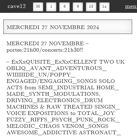
cave12
men
30
1
6
9
13
14
16
20
27
30
MERCREDI
27
NOVEMBRE
2024
MERCREDI 27 NOVEMBRE –
portes:21h00/concerts:21h30!!
– ExXxQUISITE_
ExXxCELLENT TWO UK
OBLIQ_
AVANT_
ADVENTUROUS_
WIIIIIIDE_
UN/POPPY_
ENGAGED/ENGAGING_
SONGS SOLO
ACTS from SEMI_
INDUSTRIAL HOME_
MADE_
SYNTH_
MODULATIONS,
DRIVING_
ELECTRONICS_
DRUM
MACHINES & RAW TREATED SINGIN_
VOICE EXPOSITIONS to TOTAL_
JOY
FUZZY_
RIFFS_
PSYCH_
PUNK_
ROCK_
MELODIC_
CHAOS VENOM_
SONGS
AWESOME_
ADDICTIVE ASTRONAUT_