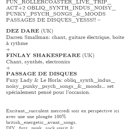
FUN_
ROLLERCOASTER_
LIVE_
TRIP_
ACT+2 OBLIQ_
SYNTH_
INDUS_
NOISY_
PUNKY_
PSYCH_
SONGS_
&_
MOODS
PASSAGES DE DISQUES_
YESSS!! –
DEZ DARE
(UK)
Darren Smallman: chant, guitare électrique, boite
à rythme
+
FINLAY SHAKESPEARE
(UK)
Chant, synthés, electronics
+
PASSAGE DE DISQUES
Fuxy Lady & Le Horla: obliq_
synth_
indus_
noisy_
punky_
psych_
songs_
&_
moods… set
spécialement pensé pour l’occasion.
Excitant_succulent mercredi soir en perspective ici
avec une une plongée 100%
british_energetic_avant_songs,
DIY_fuzz_punk_rock spirit &