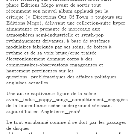
phare Editions Mego avant de sortir tout
récemment son nouvel album applaudi par la
critique (« Directions Out Of Town » toujours sur
Editions Mego), délivrant une collection-suite hyper
aimantante et prenante de morceaux aux
atmosphères semi-industrielle et synth-pop
rythmiquement drivantes, à base de systèmes
modulaires fabriqués par ses soins, de boites à
rythme et de sa voix brute/crue traitée
électroniquement donnant corps à des
commentaires-observations engageantes et
hautement pertinentes sur les
questions_problématiques des affaires politiques
anglaises actuelles.
Une autre captivante figure de la scène
avant_indus_poppy_songs_complètement_engagées
de la fourmillante scène underground sévissant
aujourd’hui en Angleterre_yeah!
Le tout enrubanné comme il se doit par les passages
de disques
obliq_synth_indus_noisy_punky_psych_songs_&_mo