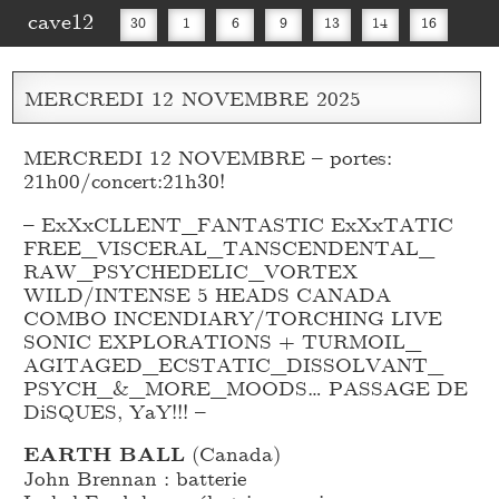
cave12
30
1
6
9
13
14
16
20
27
30
MERCREDI
12
NOVEMBRE
2025
MERCREDI 12 NOVEMBRE – portes:
21h00/concert:21h30!
– ExXxCLLENT_
FANTASTIC ExXxTATIC
FREE_
VISCERAL_
TANSCENDENTAL_
RAW_
PSYCHEDELIC_
VORTEX
WILD/INTENSE 5 HEADS CANADA
COMBO INCENDIARY/TORCHING LIVE
SONIC EXPLORATIONS + TURMOIL_
AGITAGED_
ECSTATIC_
DISSOLVANT_
PSYCH_
&_
MORE_
MOODS… PASSAGE DE
DiSQUES, YaY!!! –
EARTH BALL
(Canada)
John Brennan : batterie