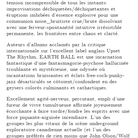
tension incompressible de tous les instants:
improvisations déchiquetées/déchiquetantes et
éruptions imbibées d’essence explosive pour une
communion noise_bruitiste crue/brute dissolvant
avec une ferveur-spontanéité intuitive irrésistible
permanente, les frontières entre chaos et clarté.
Auteurs d’albums acclamés par la critique
internationale sur l’excellent label anglais Upset
The Rhythm, EARTH BALL est une incarnation
fantastique d’une fantasmagorie-psychose hallucinée
troublante et mystérieuse, une odyssée où
incantations bruissantes et éclats free-rock-punky-
jazz désarticulés se côtoient/confondent en des
geysers colorés culminants et cathartiques.
Excellement agité-nerveux, percutant, empli d’une
fureur de vivre tumultueuse affirmée joyeusement
écorchante à faire tordre/fondre les esprits avec une
force piquante-aiguisée incendiaire. L’un des
groupes les plus vitaux de la scène underground
exploratoire canadienne actuelle (et l’un des
groupes préférés de rien moins que John Olson/Wolf