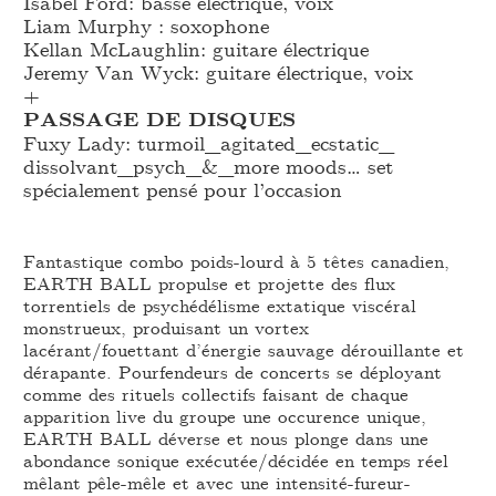
Isabel Ford: basse électrique, voix
Liam Murphy : soxophone
Kellan McLaughlin: guitare électrique
Jeremy Van Wyck: guitare électrique, voix
+
PASSAGE DE DISQUES
Fuxy Lady: turmoil_
agitated_
ecstatic_
dissolvant_
psych_
&_
more moods… set
spécialement pensé pour l’occasion
Fantastique combo poids-lourd à 5 têtes canadien,
EARTH BALL propulse et projette des flux
torrentiels de psychédélisme extatique viscéral
monstrueux, produisant un vortex
lacérant/fouettant d’énergie sauvage dérouillante et
dérapante. Pourfendeurs de concerts se déployant
comme des rituels collectifs faisant de chaque
apparition live du groupe une occurence unique,
EARTH BALL déverse et nous plonge dans une
abondance sonique exécutée/décidée en temps réel
mêlant pêle-mêle et avec une intensité-fureur-