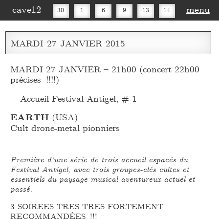
cave12
menu
30
1
6
9
13
14
16
20
27
30
MARDI
27
JANVIER
2015
MARDI 27 JANVIER – 21h00 (concert 22h00
précises !!!!)
– Accueil Festival Antigel, # 1 –
EARTH
(USA)
Cult drone-metal pionniers
Première d’une série de trois accueil espacés du
Festival Antigel, avec trois groupes-clés cultes et
essentiels du paysage musical aventureux actuel et
passé.
3 SOIREES TRES TRES FORTEMENT
RECOMMANDÉES !!!