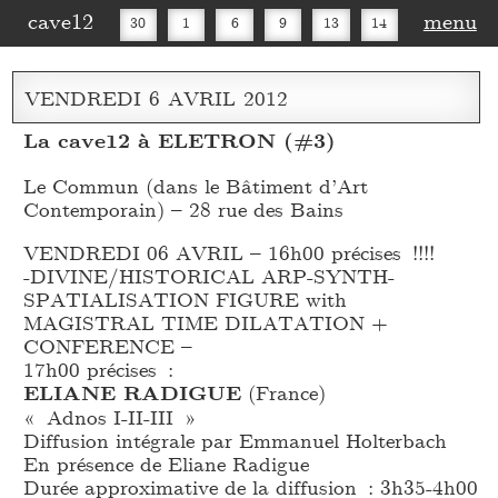
cave12
menu
30
1
6
9
13
14
16
20
27
30
VENDREDI
6
AVRIL
2012
La cave12 à ELETRON (#3)
Le Commun (dans le Bâtiment d’Art
Contemporain) – 28 rue des Bains
VENDREDI 06 AVRIL – 16h00 précises !!!!
-DIVINE/HISTORICAL ARP-SYNTH-
SPATIALISATION FIGURE with
MAGISTRAL TIME DILATATION +
CONFERENCE –
17h00 précises :
ELIANE RADIGUE
(France)
« Adnos I-II-III »
Diffusion intégrale par Emmanuel Holterbach
En présence de Eliane Radigue
Durée approximative de la diffusion : 3h35-4h00