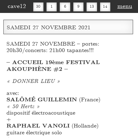
cave12
menu
30
1
6
9
13
14
16
20
27
30
SAMEDI
27
NOVEMBRE
2021
SAMEDI 27 NOVEMBRE – portes:
20h30/concerts: 21h00 tapantes!!!
– ACCUEIL 19ème FESTIVAL
AKOUPHÈNE #2 –
« DONNER LIEU »
avec:
SALÔMÉ GUILLEMIN
(France)
« 50 Hertz »
dispositif électroacoustique
+
RAPHAEL VANOLI
(Hollande)
guitare électrique solo