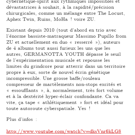
cybernétique-spirit aux rythmiques impossibles et
dévastatrices à souhait, à la rapidité/précision
chirurgicales, comme un mélange entre The Locust,
Aphex Twin, Ruins, MoHa ! voire ZU.
Existant depuis 2010 (tout d’abord en trio avec
l’énorme bassiste-matraqueur Massimo Pupillo from
ZU et actuellement en duo « resserré »), auteurs
de 4 albums tout aussi furieux les uns que les
autres, GERMANOTTA YOUTH dépasse le seuil
de l’expérimentation musicale et repousse les
limites du grindcore pour atterrir dans un territoire
propre à eux, sorte de nouvel écrin génétique
incompressible. Une grosse baffe/rouleau
compresseur de martèlements non-stops excités et
« essoufflants », à, normalement, très fort volume
et à la dextérité hyper-éclair confondante. Ca va
vite, ça tape « athlétiquement » fort et idéal pour
toute autoroute cyberspatiale. Yes !
Plus d’infos :
http://www.youtube.com/watch?v=dksVnr6kLG8