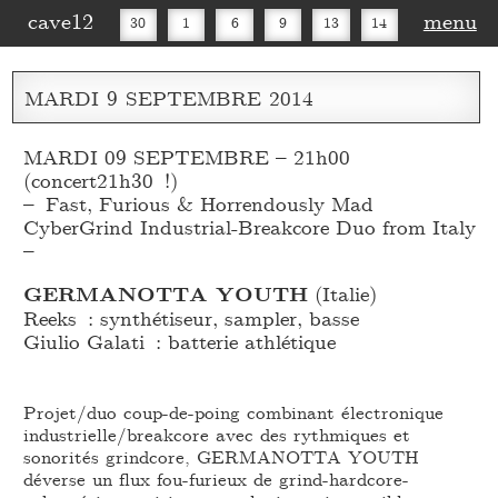
cave12
menu
30
1
6
9
13
14
16
20
27
30
MARDI
9
SEPTEMBRE
2014
MARDI 09 SEPTEMBRE – 21h00
(concert21h30 !)
– Fast, Furious & Horrendously Mad
CyberGrind Industrial-Breakcore Duo from Italy
–
GERMANOTTA YOUTH
(Italie)
Reeks : synthétiseur, sampler, basse
Giulio Galati : batterie athlétique
Projet/duo coup-de-poing combinant électronique
industrielle/breakcore avec des rythmiques et
sonorités grindcore, GERMANOTTA YOUTH
déverse un flux fou-furieux de grind-hardcore-