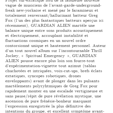
vague de musiciens de l’avant-garde-underground-
freak new-yorkaise et mené par le faramineux et
totalement renversant/hallucinant batteur Greg
Fox (l’un des plus fantastiques batteurs aperçus ici
récemment), GUARDIAN ALIEN martèle une
balance unique entre sons produits acoustiquement
et électriquement, accouplant instabilité et
fluctuations cosmiques en un nouvel ordre
contorsionné unique et hautement personnel. Auteur
d’un tout nouvel album sur l’incontournable Thrill
Jockey, « Spiritual Emergency », GUARDIAN
ALIEN pousse encore plus loin son fourre-tout
d’expérimentation-vignette tout azimut (tablas
chuchotées et intriquées, voix-cut-ups, brefs éclats
extatiques, syncopes robotiques, drones
enveloppants) avant de plonger dans les pulsants
martèlements polyryhtmiques de Greg Fox pour
rapidement monter en une escalade vertigineuse et
sans pause/répit de pure révélation mystique, une
ascension de pure frénésie-bonheur marquant
l’expression enregistrée la plus définitive des
intentions du groupe, et excellent symptôme avant-