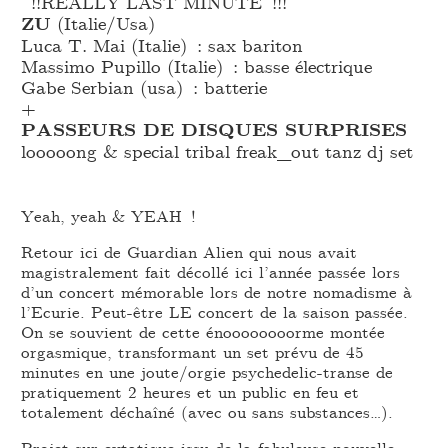
!!REALLY LAST MINUTE !!!
ZU
(Italie/Usa)
Luca T. Mai (Italie) : sax bariton
Massimo Pupillo (Italie) : basse électrique
Gabe Serbian (usa) : batterie
+
PASSEURS DE DISQUES SURPRISES
looooong & special tribal freak_
out tanz dj set
Yeah, yeah & YEAH !
Retour ici de Guardian Alien qui nous avait
magistralement fait décollé ici l’année passée lors
d’un concert mémorable lors de notre nomadisme à
l’Ecurie. Peut-être LE concert de la saison passée.
On se souvient de cette énoooooooorme montée
orgasmique, transformant un set prévu de 45
minutes en une joute/orgie psychedelic-transe de
pratiquement 2 heures et un public en feu et
totalement déchaîné (avec ou sans substances…).
Projet sur-extatique issu de la fabuleuse nouvelle