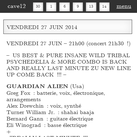
cave12
menu
30
1
6
9
13
14
16
20
27
30
VENDREDI
27
JUIN
2014
VENDREDI 27 JUIN – 21h00 (concert 21h30 !)
– US BEST & PURE INSANE WILD TRIBAL
PSYCHEDELIA & MORE COMBO IS BACK
AND REALLY LAST MINUTE ZU NEW LINE
UP COME BACK !!! –
GUARDIAN ALIEN
(Usa)
Greg Fox : batterie, voix, électronique,
arrangements
Alex Drewchin : voix, synthé
Turner William Jr. : shahai baaja
Bernard Gann : guitare électrique
Eli Winograd : basse électrique
+