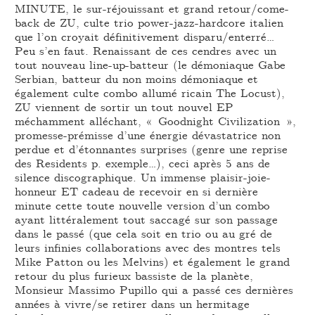
MINUTE, le sur-réjouissant et grand retour/come-
back de ZU, culte trio power-jazz-hardcore italien
que l’on croyait définitivement disparu/enterré…
Peu s’en faut. Renaissant de ces cendres avec un
tout nouveau line-up-batteur (le démoniaque Gabe
Serbian, batteur du non moins démoniaque et
également culte combo allumé ricain The Locust),
ZU viennent de sortir un tout nouvel EP
méchamment alléchant, « Goodnight Civilization »,
promesse-prémisse d’une énergie dévastatrice non
perdue et d’étonnantes surprises (genre une reprise
des Residents p. exemple…), ceci après 5 ans de
silence discographique. Un immense plaisir-joie-
honneur ET cadeau de recevoir en si dernière
minute cette toute nouvelle version d’un combo
ayant littéralement tout saccagé sur son passage
dans le passé (que cela soit en trio ou au gré de
leurs infinies collaborations avec des montres tels
Mike Patton ou les Melvins) et également le grand
retour du plus furieux bassiste de la planète,
Monsieur Massimo Pupillo qui a passé ces dernières
années à vivre/se retirer dans un hermitage