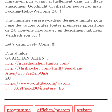
himalayen puis vivant actuellement dans un village
amazonien. Goodnight Civilization peut-être, mais
Fucking-Hello-Welcome ZU !
Une immense surprise-cadeau dernière minute pour
l’une des toutes toutes toutes premières apparitions
de ZU nouvelle mouture et un décidément fabuleux
Vendredi soir ici !
Let’s definitively Come !!!!
Plus d’infos :
GUARDIAN ALIEN :
http://guardianalien.tumblr.com/
http://thrilljockey.com/thrill/Guardian-
Alien/#.U2zpZsfbOgA
ZU :
https://www.youtube.com/watch?
v=_X69Paqkd3Q&feature=kp
programme
affiches/posters
artistes